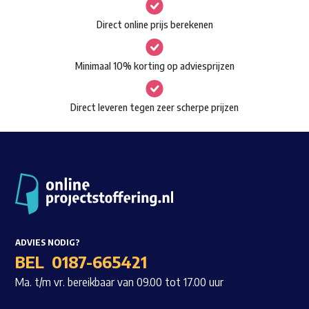
gekozen
Waar ben je naar op zoek?
Direct online prijs berekenen
worden
op
Minimaal 10% korting op adviesprijzen
de
productpagina
Direct leveren tegen zeer scherpe prijzen
ADVIES NODIG?
BEL
0187-665421
Ma. t/m vr. bereikbaar van 09.00 tot 17.00 uur