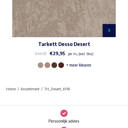
Tarkett Desso Desert
€
29,95
€
46,95
per m² (excl. btw)
+ meer kleuren
Dit
product
heeft
Home
Assortiment
TH_Desert_6118
meerdere
variaties.
Deze
optie
Persoonlijk advies
kan