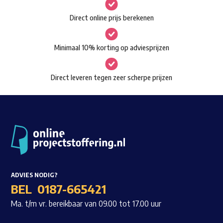
gekozen
Waar ben je naar op zoek?
Direct online prijs berekenen
worden
op
Minimaal 10% korting op adviesprijzen
de
productpagina
Direct leveren tegen zeer scherpe prijzen
ADVIES NODIG?
BEL
0187-665421
Ma. t/m vr. bereikbaar van 09.00 tot 17.00 uur