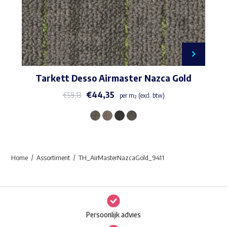
Tarkett Desso Airmaster Nazca Gold
€
44,35
€
59,13
per m² (excl. btw)
Dit
product
heeft
Home
Assortiment
TH_AirMasterNazcaGold_9411
meerdere
variaties.
Deze
optie
Persoonlijk advies
kan