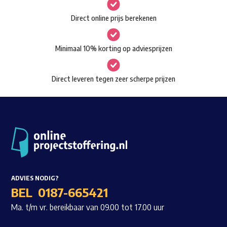
gekozen
Waar ben je naar op zoek?
Direct online prijs berekenen
worden
op
Minimaal 10% korting op adviesprijzen
de
productpagina
Direct leveren tegen zeer scherpe prijzen
ADVIES NODIG?
BEL
0187-665421
Ma. t/m vr. bereikbaar van 09.00 tot 17.00 uur