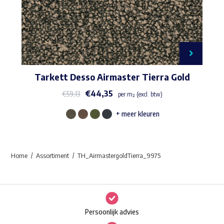
Tarkett Desso Airmaster Tierra Gold
€
44,35
€
59,13
per m² (excl. btw)
+ meer kleuren
Dit
product
heeft
Home
Assortiment
TH_AirmastergoldTierra_9975
meerdere
variaties.
Deze
optie
Persoonlijk advies
kan