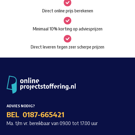
gekozen
Waar ben je naar op zoek?
Direct online prijs berekenen
worden
op
Minimaal 10% korting op adviesprijzen
de
productpagina
Direct leveren tegen zeer scherpe prijzen
ADVIES NODIG?
BEL
0187-665421
Ma. t/m vr. bereikbaar van 09.00 tot 17.00 uur