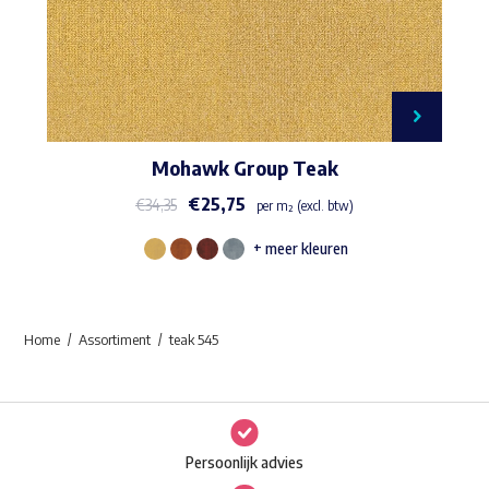
Mohawk Group Teak
€
25,75
€
34,35
per m² (excl. btw)
+ meer kleuren
Dit
product
heeft
Home
Assortiment
teak 545
meerdere
variaties.
Deze
optie
Persoonlijk advies
kan