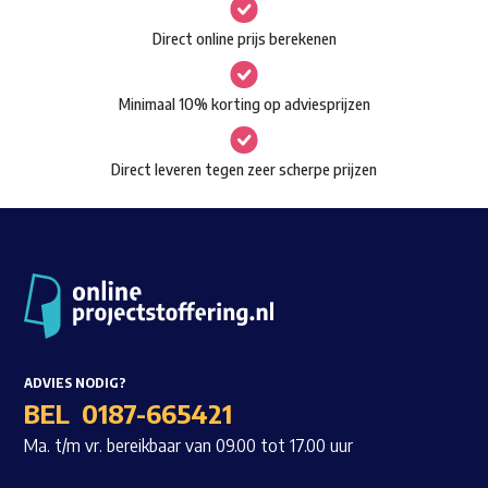
gekozen
Waar ben je naar op zoek?
Direct online prijs berekenen
worden
op
Minimaal 10% korting op adviesprijzen
de
productpagina
Direct leveren tegen zeer scherpe prijzen
ADVIES NODIG?
BEL
0187-665421
Ma. t/m vr. bereikbaar van 09.00 tot 17.00 uur