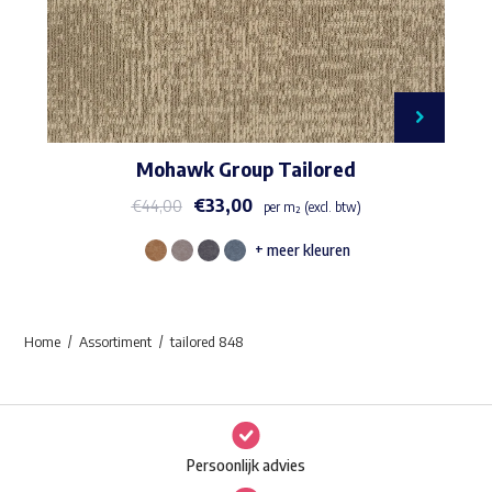
Mohawk Group Tailored
€
33,00
€
44,00
per m² (excl. btw)
+ meer kleuren
Dit
product
heeft
Home
Assortiment
tailored 848
meerdere
variaties.
Deze
optie
Persoonlijk advies
kan