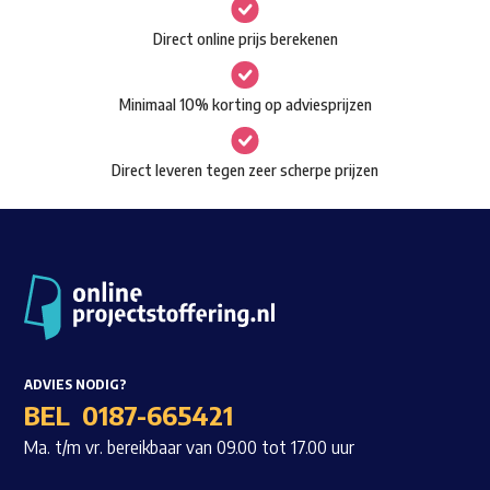
gekozen
Waar ben je naar op zoek?
Direct online prijs berekenen
worden
op
Minimaal 10% korting op adviesprijzen
de
productpagina
Direct leveren tegen zeer scherpe prijzen
ADVIES NODIG?
BEL
0187-665421
Ma. t/m vr. bereikbaar van 09.00 tot 17.00 uur