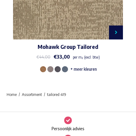
Mohawk Group Tailored
€
33,00
€
44,00
per m² (excl. btw)
+ meer kleuren
Dit
product
heeft
Home
Assortiment
tailored 419
meerdere
variaties.
Deze
optie
Persoonlijk advies
kan