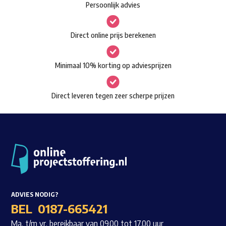
Persoonlijk advies
kan
Waar ben je naar op zoek?
gekozen
Direct online prijs berekenen
worden
op
Minimaal 10% korting op adviesprijzen
de
productpagina
Direct leveren tegen zeer scherpe prijzen
ADVIES NODIG?
BEL
0187-665421
Ma. t/m vr. bereikbaar van 09.00 tot 17.00 uur