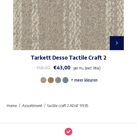
Tarkett Desso Tactile Craft 2
€
43,00
€
58,00
per m² (excl. btw)
+ meer kleuren
Dit
product
heeft
Home
Assortiment
tactile craft 2 AD47 9935
meerdere
variaties.
Deze
optie