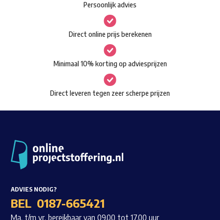
Persoonlijk advies
kan
Waar ben je naar op zoek?
gekozen
Direct online prijs berekenen
worden
op
Minimaal 10% korting op adviesprijzen
de
productpagina
Direct leveren tegen zeer scherpe prijzen
ADVIES NODIG?
BEL
0187-665421
Ma. t/m vr. bereikbaar van 09.00 tot 17.00 uur