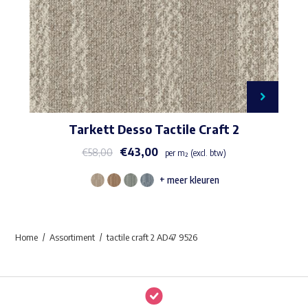
Tarkett Desso Tactile Craft 2
€
43,00
€
58,00
per m² (excl. btw)
+ meer kleuren
Dit
product
heeft
Home
Assortiment
tactile craft 2 AD47 9526
meerdere
variaties.
Deze
optie