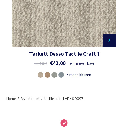
Tarkett Desso Tactile Craft 1
€
43,00
€
58,00
per m² (excl. btw)
+ meer kleuren
Dit
product
heeft
Home
Assortiment
tactile craft 1 AD46 9097
meerdere
variaties.
Deze
optie