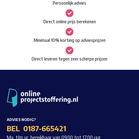
Persoonlijk advies
kan
Waar ben je naar op zoek?
gekozen
Direct online prijs berekenen
worden
op
Minimaal 10% korting op adviesprijzen
de
productpagina
Direct leveren tegen zeer scherpe prijzen
ADVIES NODIG?
BEL
0187-665421
Ma. t/m vr. bereikbaar van 09.00 tot 17.00 uur