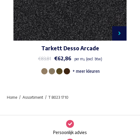
Tarkett Desso Arcade
€
62,86
€
83,81
per m² (excl. btw)
+ meer kleuren
Dit
product
heeft
Home
Assortiment
T B023 1710
meerdere
variaties.
Deze
optie
Persoonlijk advies
kan