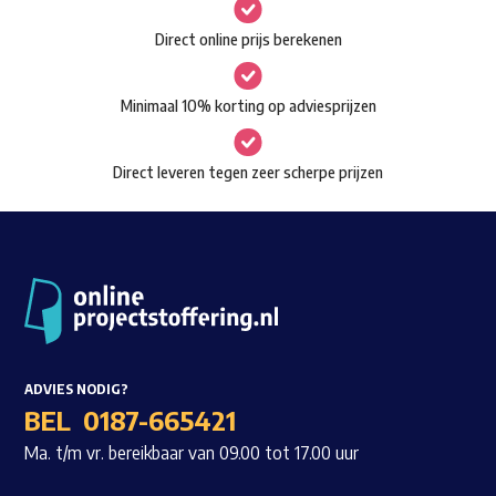
gekozen
Waar ben je naar op zoek?
Direct online prijs berekenen
worden
op
Minimaal 10% korting op adviesprijzen
de
productpagina
Direct leveren tegen zeer scherpe prijzen
ADVIES NODIG?
BEL
0187-665421
Ma. t/m vr. bereikbaar van 09.00 tot 17.00 uur