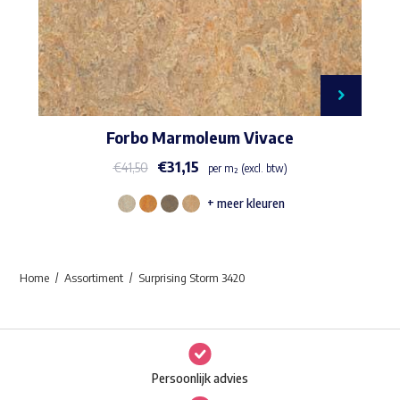
Forbo Marmoleum Vivace
€
31,15
€
41,50
per m² (excl. btw)
+ meer kleuren
Dit
product
heeft
Home
Assortiment
Surprising Storm 3420
meerdere
variaties.
Deze
optie
Persoonlijk advies
kan