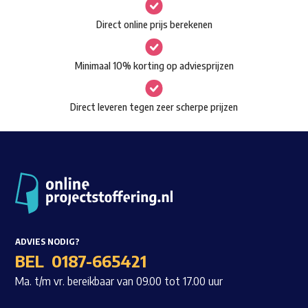
gekozen
Waar ben je naar op zoek?
Direct online prijs berekenen
worden
op
Minimaal 10% korting op adviesprijzen
de
productpagina
Direct leveren tegen zeer scherpe prijzen
ADVIES NODIG?
BEL
0187-665421
Ma. t/m vr. bereikbaar van 09.00 tot 17.00 uur