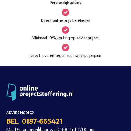
Persoonlijk advies
kan
Waar ben je naar op zoek?
gekozen
Direct online prijs berekenen
worden
op
Minimaal 10% korting op adviesprijzen
de
productpagina
Direct leveren tegen zeer scherpe prijzen
ADVIES NODIG?
BEL
0187-665421
Ma. t/m vr. bereikbaar van 09.00 tot 17.00 uur