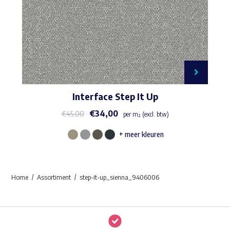
Interface Step It Up
€
34,00
€
45,00
per m² (excl. btw)
+ meer kleuren
Dit
product
heeft
Home
Assortiment
step-it-up_sienna_9406006
meerdere
variaties.
Deze
optie