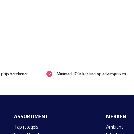
worden
op
de
productpagina
e prijs berekenen
Minimaal 10% korting op adviesprijzen
ASSORTIMENT
MERKEN
Tapijttegels
Ambiant