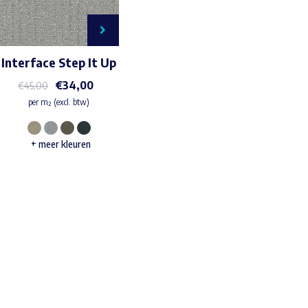
Interface Step It Up
€
34,00
€
45,00
per m² (excl. btw)
Dit
+ meer kleuren
product
heeft
meerdere
variaties.
Deze
Waar ben je naar op zoek?
optie
kan
gekozen