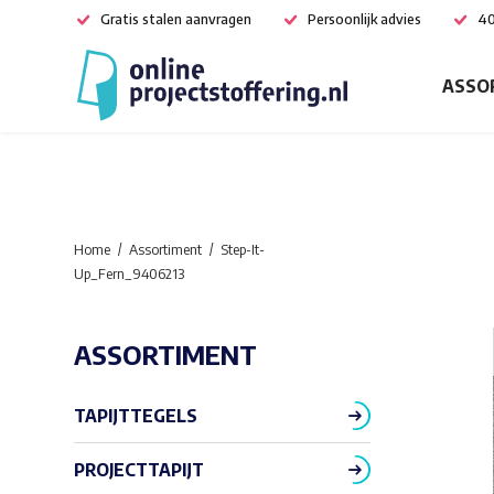
Gratis stalen aanvragen
Persoonlijk advies
40
ASSO
Home
Assortiment
Step-It-
Up_Fern_9406213
ASSORTIMENT
TAPIJTTEGELS
PROJECTTAPIJT