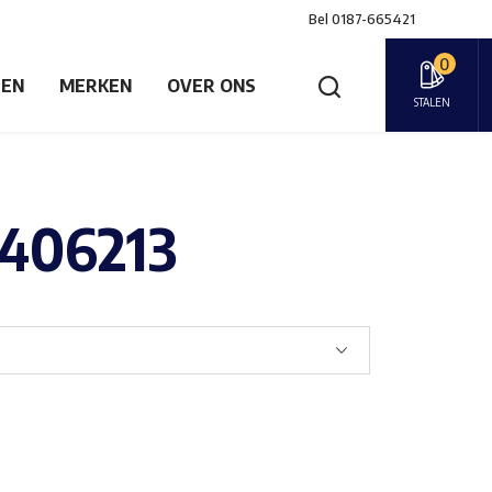
Bel
0187-665421
0
GEN
MERKEN
OVER ONS
STALEN
9406213