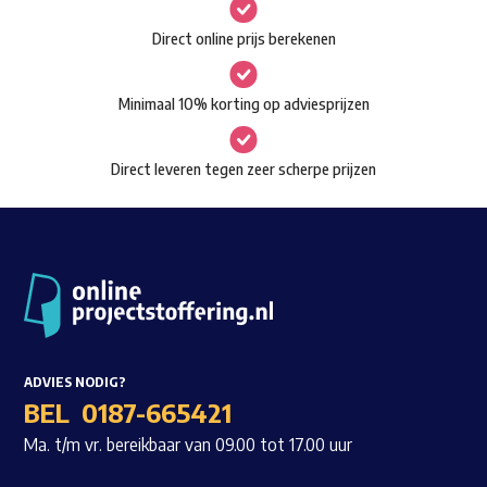
gekozen
Waar ben je naar op zoek?
Direct online prijs berekenen
worden
op
Minimaal 10% korting op adviesprijzen
de
productpagina
Direct leveren tegen zeer scherpe prijzen
ADVIES NODIG?
BEL
0187-665421
Ma. t/m vr. bereikbaar van 09.00 tot 17.00 uur