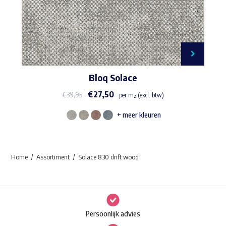
Bloq Solace
€
27,50
€
39,95
per m² (excl. btw)
+ meer kleuren
Dit
product
heeft
Home
Assortiment
Solace 830 drift wood
meerdere
variaties.
Deze
optie
Persoonlijk advies
kan