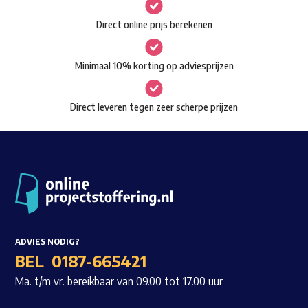
gekozen
Waar ben je naar op zoek?
Direct online prijs berekenen
worden
op
Minimaal 10% korting op adviesprijzen
de
productpagina
Direct leveren tegen zeer scherpe prijzen
ADVIES NODIG?
BEL
0187-665421
Ma. t/m vr. bereikbaar van 09.00 tot 17.00 uur