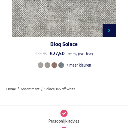
Bloq Solace
€
27,50
€
39,95
per m² (excl. btw)
+ meer kleuren
Dit
product
heeft
Home
Assortiment
Solace 165 off white
meerdere
variaties.
Deze
optie
Persoonlijk advies
kan