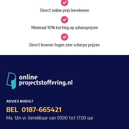
gekozen
Waar ben je naar op zoek?
Direct online prijs berekenen
worden
op
Minimaal 10% korting op adviesprijzen
de
productpagina
Direct leveren tegen zeer scherpe prijzen
ADVIES NODIG?
BEL
0187-665421
Ma. t/m vr. bereikbaar van 09.00 tot 17.00 uur