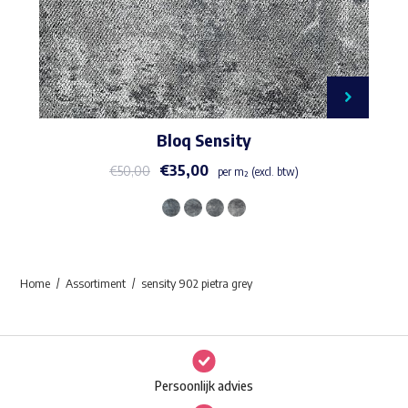
Bloq Sensity
€
35,00
€
50,00
per m² (excl. btw)
Dit
product
heeft
Home
Assortiment
sensity 902 pietra grey
meerdere
variaties.
Deze
optie
Persoonlijk advies
kan