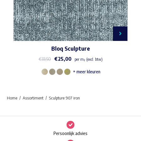
Bloq Sculpture
€
25,00
€
33,50
per m² (excl. btw)
+ meer kleuren
Dit
product
heeft
Home
Assortiment
Sculpture 907 iron
meerdere
variaties.
Deze
optie
Persoonlijk advies
kan