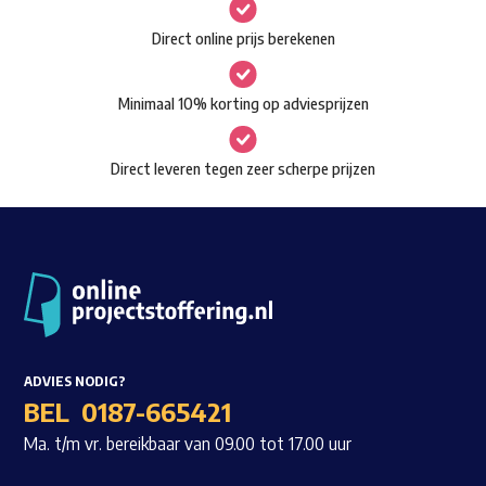
gekozen
Waar ben je naar op zoek?
Direct online prijs berekenen
worden
op
Minimaal 10% korting op adviesprijzen
de
productpagina
Direct leveren tegen zeer scherpe prijzen
ADVIES NODIG?
BEL
0187-665421
Ma. t/m vr. bereikbaar van 09.00 tot 17.00 uur