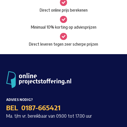
gekozen
Waar ben je naar op zoek?
Direct online prijs berekenen
worden
op
Minimaal 10% korting op adviesprijzen
de
productpagina
Direct leveren tegen zeer scherpe prijzen
ADVIES NODIG?
BEL
0187-665421
Ma. t/m vr. bereikbaar van 09.00 tot 17.00 uur