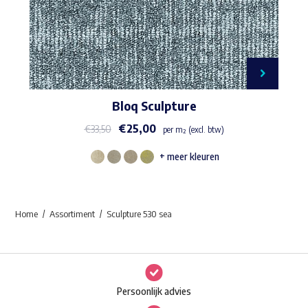
Bloq Sculpture
€
25,00
€
33,50
per m² (excl. btw)
+ meer kleuren
Dit
product
heeft
Home
Assortiment
Sculpture 530 sea
meerdere
variaties.
Deze
optie
Persoonlijk advies
kan