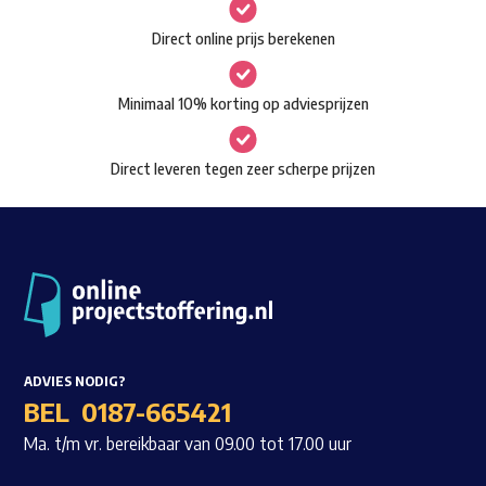
gekozen
Waar ben je naar op zoek?
Direct online prijs berekenen
worden
op
Minimaal 10% korting op adviesprijzen
de
productpagina
Direct leveren tegen zeer scherpe prijzen
ADVIES NODIG?
BEL
0187-665421
Ma. t/m vr. bereikbaar van 09.00 tot 17.00 uur