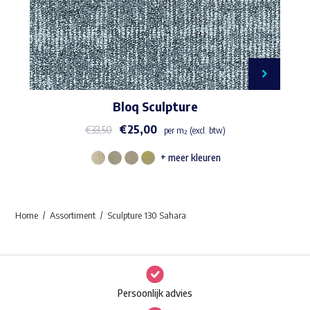
Bloq Sculpture
€
25,00
€
33,50
per m² (excl. btw)
+ meer kleuren
Dit
product
heeft
Home
Assortiment
Sculpture 130 Sahara
meerdere
variaties.
Deze
optie
Persoonlijk advies
kan