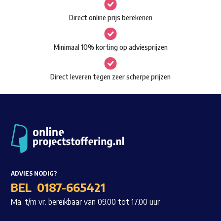
gekozen
Waar ben je naar op zoek?
Direct online prijs berekenen
worden
op
Minimaal 10% korting op adviesprijzen
de
productpagina
Direct leveren tegen zeer scherpe prijzen
ADVIES NODIG?
BEL
0187-665421
Ma. t/m vr. bereikbaar van 09.00 tot 17.00 uur