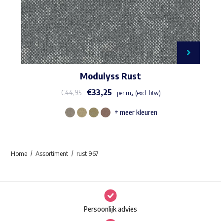
Modulyss Rust
€
33,25
€
44,95
per m² (excl. btw)
+ meer kleuren
Dit
product
heeft
Home
Assortiment
rust 967
meerdere
variaties.
Deze
optie
Persoonlijk advies
kan