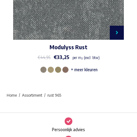
Modulyss Rust
€
33,25
€
44,95
per m² (excl. btw)
+ meer kleuren
Dit
product
heeft
Home
Assortiment
rust 965
meerdere
variaties.
Deze
optie
Persoonlijk advies
kan