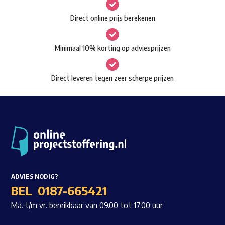
gekozen
Waar ben je naar op zoek?
Direct online prijs berekenen
worden
op
Minimaal 10% korting op adviesprijzen
de
productpagina
Direct leveren tegen zeer scherpe prijzen
ADVIES NODIG?
BEL
0187-665421
Ma. t/m vr. bereikbaar van 09.00 tot 17.00 uur