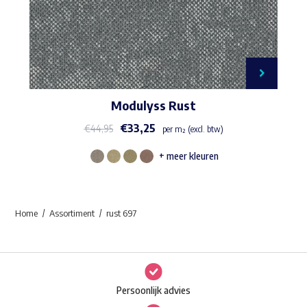
Modulyss Rust
€
33,25
€
44,95
per m² (excl. btw)
+ meer kleuren
Dit
product
heeft
Home
Assortiment
rust 697
meerdere
variaties.
Deze
optie
Persoonlijk advies
kan