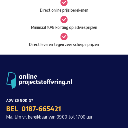
gekozen
Waar ben je naar op zoek?
Direct online prijs berekenen
worden
op
Minimaal 10% korting op adviesprijzen
de
productpagina
Direct leveren tegen zeer scherpe prijzen
ADVIES NODIG?
BEL
0187-665421
Ma. t/m vr. bereikbaar van 09.00 tot 17.00 uur