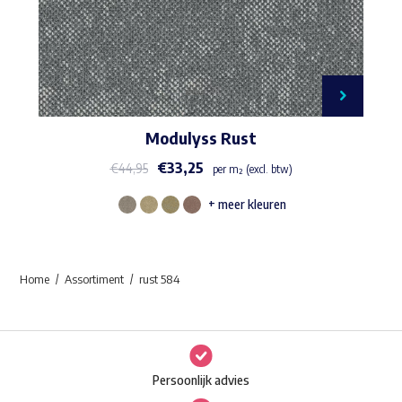
Modulyss Rust
€
33,25
€
44,95
per m² (excl. btw)
+ meer kleuren
Dit
product
heeft
Home
Assortiment
rust 584
meerdere
variaties.
Deze
optie
Persoonlijk advies
kan