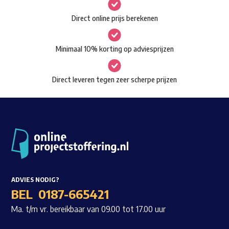
gekozen
Waar ben je naar op zoek?
Direct online prijs berekenen
worden
op
Minimaal 10% korting op adviesprijzen
de
productpagina
Direct leveren tegen zeer scherpe prijzen
ADVIES NODIG?
BEL
0187-665421
Ma. t/m vr. bereikbaar van 09.00 tot 17.00 uur