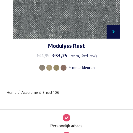
Modulyss Rust
€
33,25
€
44,95
per m² (excl. btw)
+ meer kleuren
Dit
product
heeft
Home
Assortiment
rust 106
meerdere
variaties.
Deze
optie
Persoonlijk advies
kan