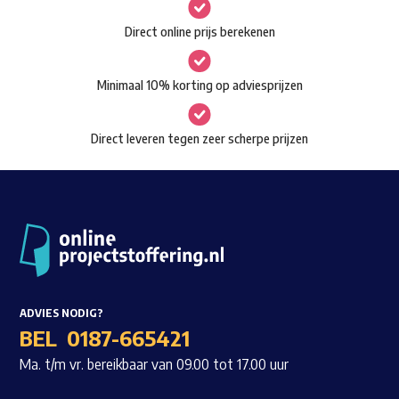
gekozen
Waar ben je naar op zoek?
Direct online prijs berekenen
worden
op
Minimaal 10% korting op adviesprijzen
de
productpagina
Direct leveren tegen zeer scherpe prijzen
ADVIES NODIG?
BEL
0187-665421
Ma. t/m vr. bereikbaar van 09.00 tot 17.00 uur