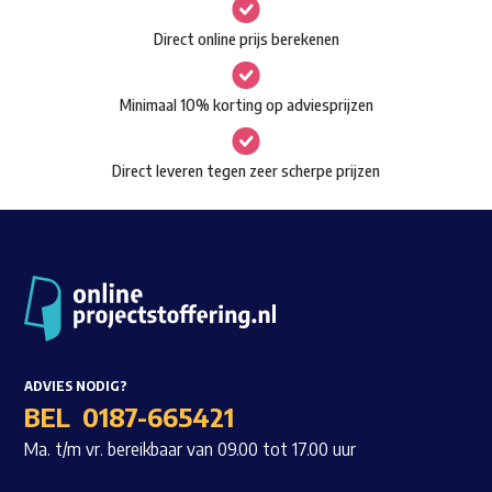
gekozen
Waar ben je naar op zoek?
Direct online prijs berekenen
worden
op
Minimaal 10% korting op adviesprijzen
de
productpagina
Direct leveren tegen zeer scherpe prijzen
ADVIES NODIG?
BEL
0187-665421
Ma. t/m vr. bereikbaar van 09.00 tot 17.00 uur