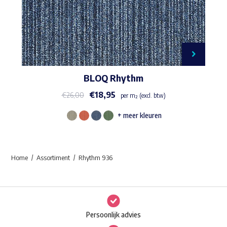
BLOQ Rhythm
€
18,95
€
26,00
per m² (excl. btw)
+ meer kleuren
Dit
product
heeft
Home
Assortiment
Rhythm 936
meerdere
variaties.
Deze
optie
Persoonlijk advies
kan