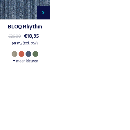
BLOQ Rhythm
€
18,95
€
26,00
per m² (excl. btw)
Dit
+ meer kleuren
product
heeft
meerdere
variaties.
Deze
Waar ben je naar op zoek?
optie
kan
gekozen