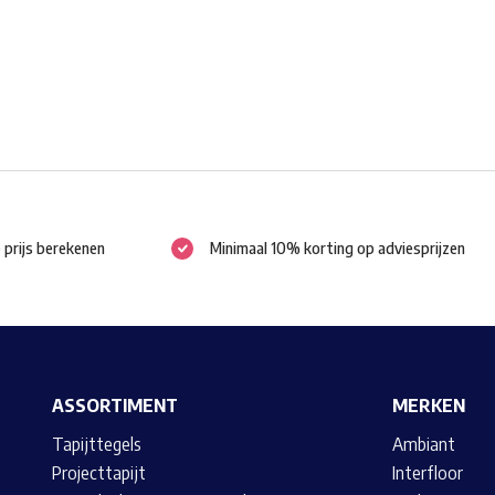
worden
op
de
productpagina
e prijs berekenen
Minimaal 10% korting op adviesprijzen
ASSORTIMENT
MERKEN
Tapijttegels
Ambiant
Projecttapijt
Interfloor