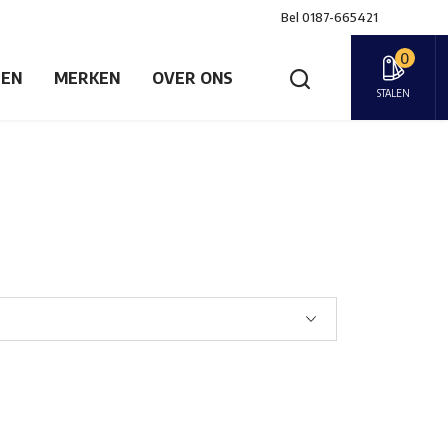
Bel
0187-665421
0
GEN
MERKEN
OVER ONS
STALEN