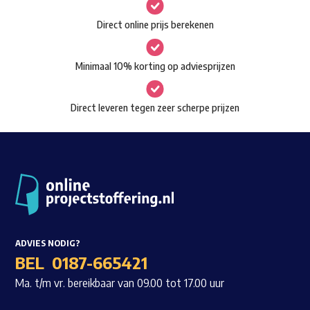
gekozen
Waar ben je naar op zoek?
Direct online prijs berekenen
worden
op
Minimaal 10% korting op adviesprijzen
de
productpagina
Direct leveren tegen zeer scherpe prijzen
ADVIES NODIG?
BEL
0187-665421
Ma. t/m vr. bereikbaar van 09.00 tot 17.00 uur