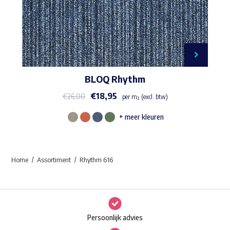
BLOQ Rhythm
€
18,95
€
26,00
per m² (excl. btw)
+ meer kleuren
Dit
product
heeft
Home
Assortiment
Rhythm 616
meerdere
variaties.
Deze
optie
Persoonlijk advies
kan