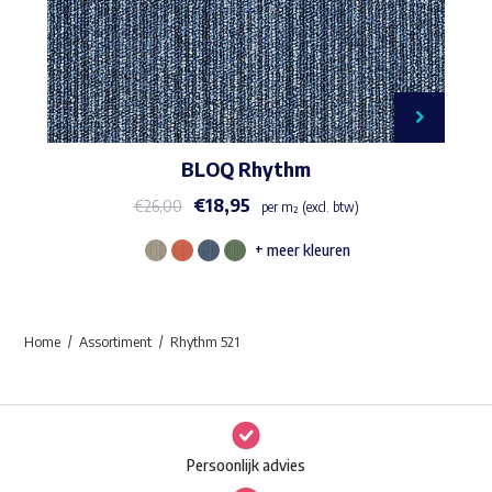
BLOQ Rhythm
€
18,95
€
26,00
per m² (excl. btw)
+ meer kleuren
Dit
product
heeft
Home
Assortiment
Rhythm 521
meerdere
variaties.
Deze
optie
Persoonlijk advies
kan