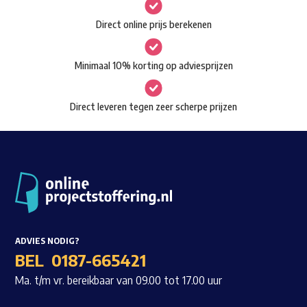
gekozen
Waar ben je naar op zoek?
Direct online prijs berekenen
worden
op
Minimaal 10% korting op adviesprijzen
de
productpagina
Direct leveren tegen zeer scherpe prijzen
ADVIES NODIG?
BEL
0187-665421
Ma. t/m vr. bereikbaar van 09.00 tot 17.00 uur