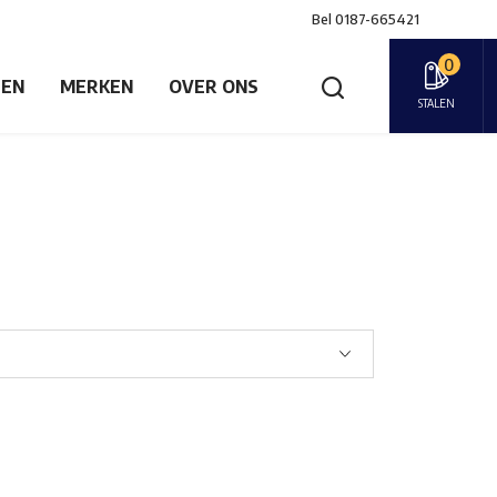
Bel
0187-665421
0
GEN
MERKEN
OVER ONS
STALEN