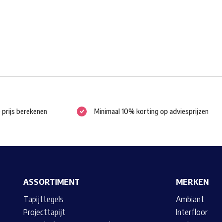
worden
op
de
productpagina
e prijs berekenen
Minimaal 10% korting op adviesprijzen
ASSORTIMENT
MERKEN
Tapijttegels
Ambiant
Projecttapijt
Interfloor