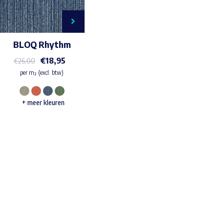
BLOQ Rhythm
€
18,95
€
26,00
per m² (excl. btw)
Dit
+ meer kleuren
product
heeft
meerdere
variaties.
Deze
Waar ben je naar op zoek?
optie
kan
gekozen