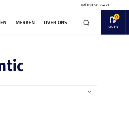
Bel
0187-665421
0
GEN
MERKEN
OVER ONS
STALEN
ntic