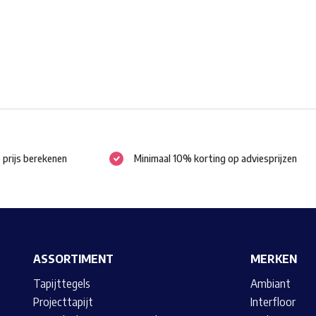
worden
op
de
productpagina
e prijs berekenen
Minimaal 10% korting op adviesprijzen
ASSORTIMENT
MERKEN
Tapijttegels
Ambiant
Projecttapijt
Interfloor