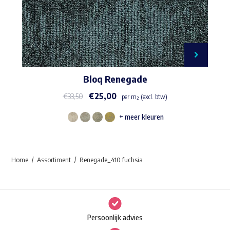
Bloq Renegade
€
25,00
€
33,50
per m² (excl. btw)
+ meer kleuren
Dit
product
heeft
Home
Assortiment
Renegade_410 fuchsia
meerdere
variaties.
Deze
optie
Persoonlijk advies
kan