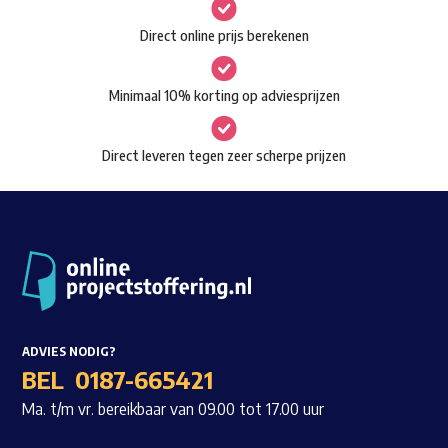
gekozen
Waar ben je naar op zoek?
Direct online prijs berekenen
worden
op
Minimaal 10% korting op adviesprijzen
de
productpagina
Direct leveren tegen zeer scherpe prijzen
ADVIES NODIG?
BEL
0187-665421
Ma. t/m vr. bereikbaar van 09.00 tot 17.00 uur