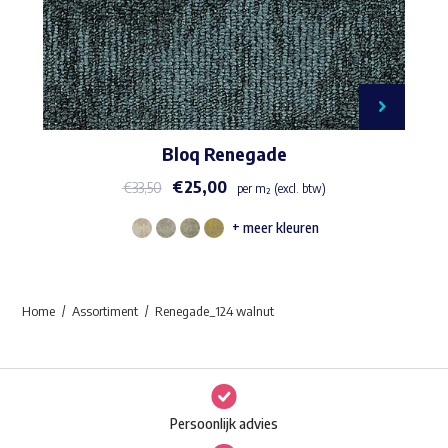
Bloq Renegade
€
25,00
€
33,50
per m² (excl. btw)
+ meer kleuren
Dit
product
heeft
Home
Assortiment
Renegade_124 walnut
meerdere
variaties.
Deze
optie
Persoonlijk advies
kan