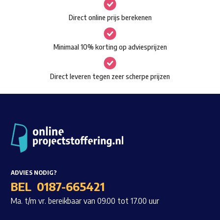
gekozen
Waar ben je naar op zoek?
Direct online prijs berekenen
worden
op
Minimaal 10% korting op adviesprijzen
de
productpagina
Direct leveren tegen zeer scherpe prijzen
ADVIES NODIG?
BEL
0187-665421
Ma. t/m vr. bereikbaar van 09.00 tot 17.00 uur