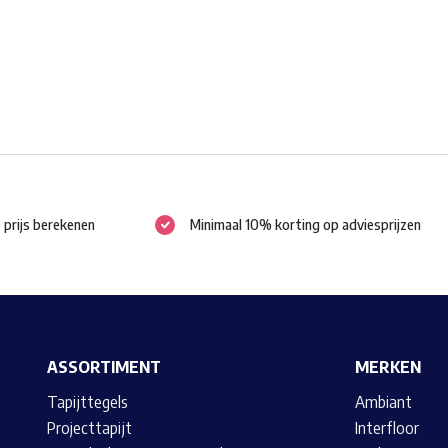
gekozen
worden
op
de
productpagina
e prijs berekenen
Minimaal 10% korting op adviesprijzen
ASSORTIMENT
MERKEN
Tapijttegels
Ambiant
Projecttapijt
Interfloor