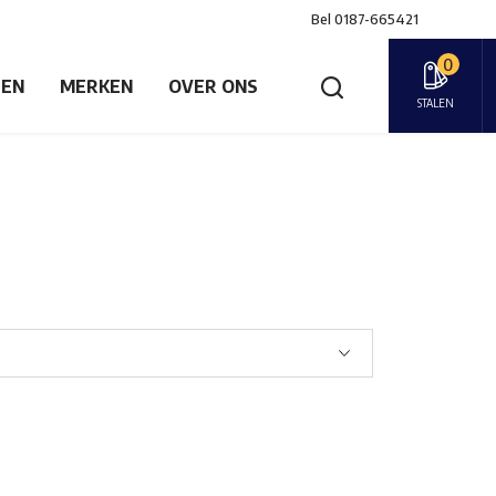
Bel
0187-665421
0
GEN
MERKEN
OVER ONS
STALEN