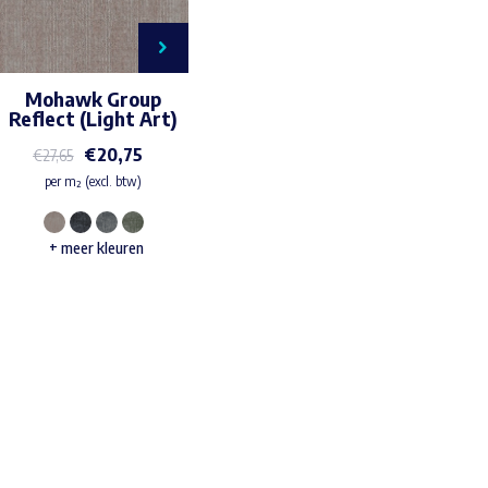
Mohawk Group
Reflect (Light Art)
€
20,75
€
27,65
per m² (excl. btw)
Dit
+ meer kleuren
product
heeft
meerdere
variaties.
Waar ben je naar op zoek?
Deze
optie
kan