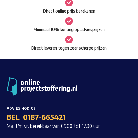
gekozen
Waar ben je naar op zoek?
Direct online prijs berekenen
worden
op
Minimaal 10% korting op adviesprijzen
de
productpagina
Direct leveren tegen zeer scherpe prijzen
ADVIES NODIG?
BEL
0187-665421
Ma. t/m vr. bereikbaar van 09.00 tot 17.00 uur