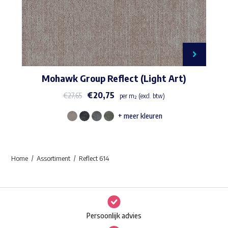
Mohawk Group Reflect (Light Art)
€
20,75
€
27,65
per m² (excl. btw)
+ meer kleuren
Dit
product
heeft
Home
Assortiment
Reflect 614
meerdere
variaties.
Deze
optie
Persoonlijk advies
kan