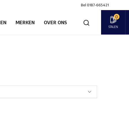
Bel
0187-665421
0
GEN
MERKEN
OVER ONS
STALEN