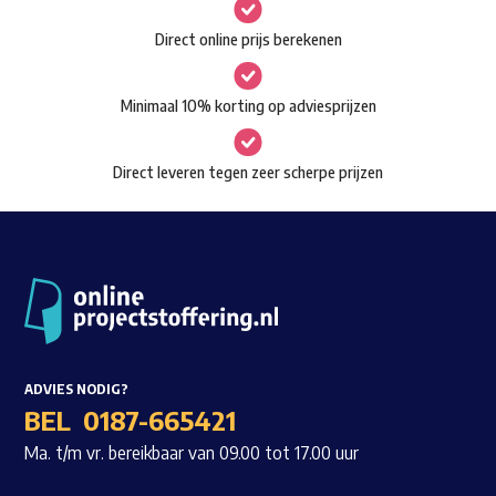
gekozen
Waar ben je naar op zoek?
Direct online prijs berekenen
worden
op
Minimaal 10% korting op adviesprijzen
de
productpagina
Direct leveren tegen zeer scherpe prijzen
ADVIES NODIG?
BEL
0187-665421
Ma. t/m vr. bereikbaar van 09.00 tot 17.00 uur