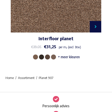
Interfloor planet
€
31,25
€
39,05
per m² (excl. btw)
+ meer kleuren
Dit
product
heeft
Home
Assortiment
Planet 907
meerdere
variaties.
Deze
optie
Persoonlijk advies
kan