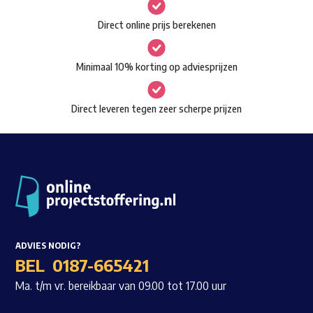
gekozen
Waar ben je naar op zoek?
Direct online prijs berekenen
worden
op
Minimaal 10% korting op adviesprijzen
de
productpagina
Direct leveren tegen zeer scherpe prijzen
ADVIES NODIG?
BEL
0187-665421
Ma. t/m vr. bereikbaar van 09.00 tot 17.00 uur