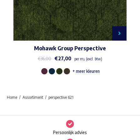
Mohawk Group Perspective
€
27,00
€
36,00
per m² (excl. btw)
+ meer kleuren
Dit
product
heeft
Home
Assortiment
perspective 621
meerdere
variaties.
Deze
optie
Persoonlijk advies
kan