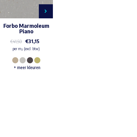
Forbo Marmoleum
Piano
€
31,15
€
41,50
per m² (excl. btw)
Dit
+ meer kleuren
product
heeft
meerdere
variaties.
Waar ben je naar op zoek?
Deze
optie
kan
gekozen