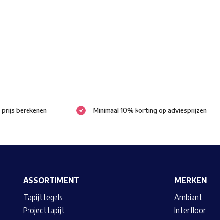
worden
op
de
productpagina
e prijs berekenen
Minimaal 10% korting op adviesprijzen
ASSORTIMENT
MERKEN
Tapijttegels
Ambiant
Projecttapijt
Interfloor