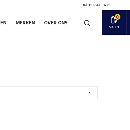
Bel
0187-665421
0
GEN
MERKEN
OVER ONS
STALEN