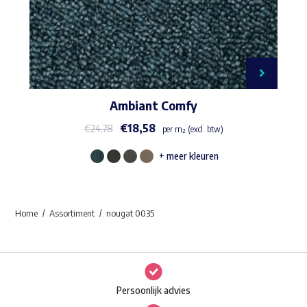
Ambiant Comfy
€
18,58
€
24,78
per m² (excl. btw)
+ meer kleuren
Dit
product
heeft
Home
Assortiment
nougat 0035
meerdere
variaties.
Deze
optie
Persoonlijk advies
kan