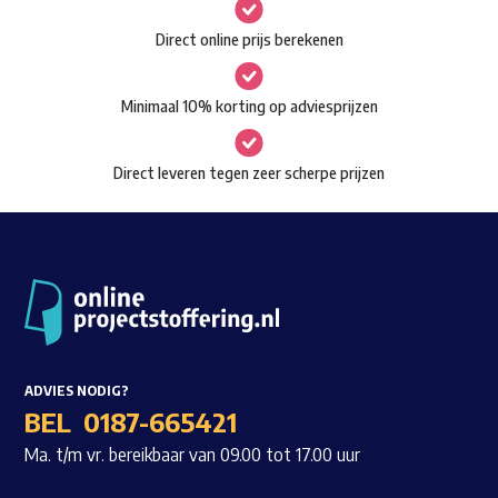
gekozen
Waar ben je naar op zoek?
Direct online prijs berekenen
worden
op
Minimaal 10% korting op adviesprijzen
de
productpagina
Direct leveren tegen zeer scherpe prijzen
ADVIES NODIG?
BEL
0187-665421
Ma. t/m vr. bereikbaar van 09.00 tot 17.00 uur