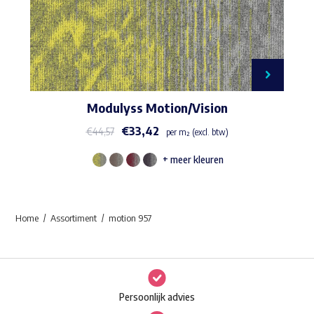
Modulyss Motion/Vision
€
33,42
€
44,57
per m² (excl. btw)
+ meer kleuren
Dit
product
heeft
Home
Assortiment
motion 957
meerdere
variaties.
Deze
optie
Persoonlijk advies
kan