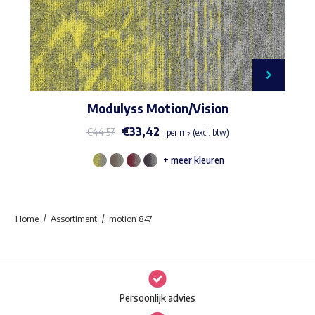
Modulyss Motion/Vision
€
33,42
€
44,57
per m² (excl. btw)
+ meer kleuren
Dit
product
heeft
Home
Assortiment
motion 847
meerdere
variaties.
Deze
optie
Persoonlijk advies
kan