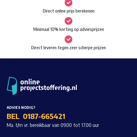
gekozen
Waar ben je naar op zoek?
Direct online prijs berekenen
worden
op
Minimaal 10% korting op adviesprijzen
de
productpagina
Direct leveren tegen zeer scherpe prijzen
ADVIES NODIG?
BEL
0187-665421
Ma. t/m vr. bereikbaar van 09.00 tot 17.00 uur