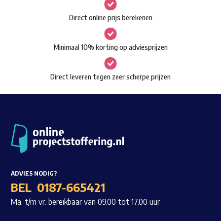
gekozen
Waar ben je naar op zoek?
Direct online prijs berekenen
worden
op
Minimaal 10% korting op adviesprijzen
de
productpagina
Direct leveren tegen zeer scherpe prijzen
ADVIES NODIG?
BEL
0187-665421
Ma. t/m vr. bereikbaar van 09.00 tot 17.00 uur