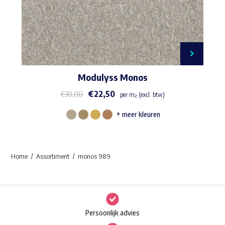
Modulyss Monos
€
22,50
€
30,00
per m² (excl. btw)
+ meer kleuren
Dit
product
heeft
Home
Assortiment
monos 989
meerdere
variaties.
Deze
optie
Persoonlijk advies
kan