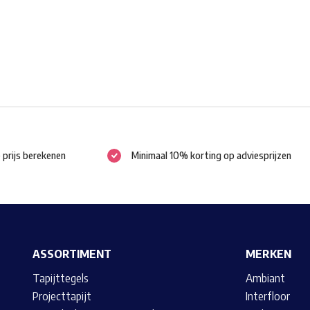
worden
op
de
productpagina
e prijs berekenen
Minimaal 10% korting op adviesprijzen
ASSORTIMENT
MERKEN
Tapijttegels
Ambiant
Projecttapijt
Interfloor