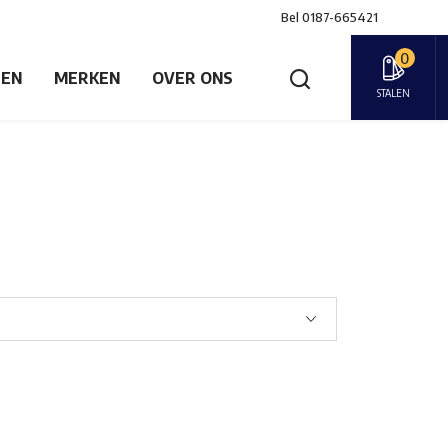
Bel
0187-665421
0
GEN
MERKEN
OVER ONS
STALEN