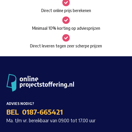
gekozen
Waar ben je naar op zoek?
Direct online prijs berekenen
worden
op
Minimaal 10% korting op adviesprijzen
de
productpagina
Direct leveren tegen zeer scherpe prijzen
ADVIES NODIG?
BEL
0187-665421
Ma. t/m vr. bereikbaar van 09.00 tot 17.00 uur