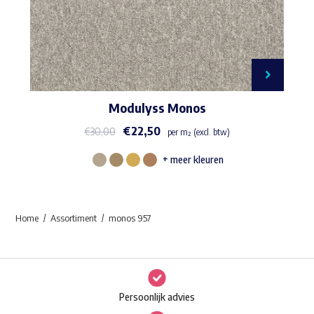
Modulyss Monos
€
22,50
€
30,00
per m² (excl. btw)
+ meer kleuren
Dit
product
heeft
Home
Assortiment
monos 957
meerdere
variaties.
Deze
optie
Persoonlijk advies
kan