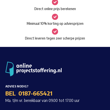
gekozen
Waar ben je naar op zoek?
Direct online prijs berekenen
worden
op
Minimaal 10% korting op adviesprijzen
de
productpagina
Direct leveren tegen zeer scherpe prijzen
ADVIES NODIG?
BEL
0187-665421
Ma. t/m vr. bereikbaar van 09.00 tot 17.00 uur