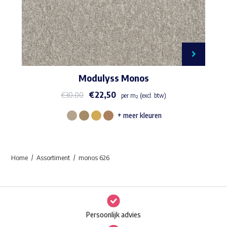
Modulyss Monos
€
22,50
€
30,00
per m² (excl. btw)
+ meer kleuren
Dit
product
heeft
Home
Assortiment
monos 626
meerdere
variaties.
Deze
optie
Persoonlijk advies
kan