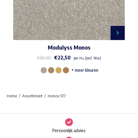
Modulyss Monos
€
22,50
€
30,00
per m² (excl. btw)
+ meer kleuren
Dit
product
heeft
Home
Assortiment
monos 577
meerdere
variaties.
Deze
optie
Persoonlijk advies
kan