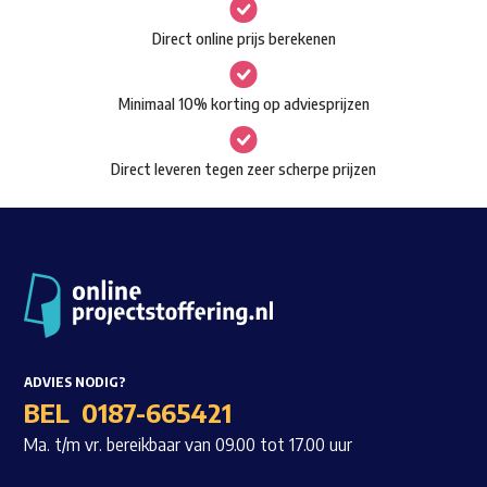
gekozen
Waar ben je naar op zoek?
Direct online prijs berekenen
worden
op
Minimaal 10% korting op adviesprijzen
de
productpagina
Direct leveren tegen zeer scherpe prijzen
ADVIES NODIG?
BEL
0187-665421
Ma. t/m vr. bereikbaar van 09.00 tot 17.00 uur