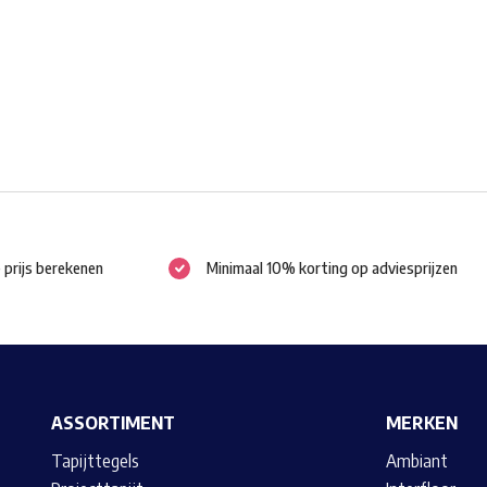
gekozen
worden
op
de
productpagina
e prijs berekenen
Minimaal 10% korting op adviesprijzen
ASSORTIMENT
MERKEN
Tapijttegels
Ambiant