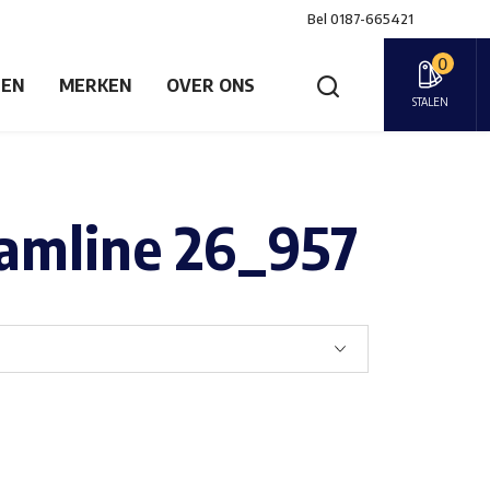
Bel
0187-665421
0
GEN
MERKEN
OVER ONS
STALEN
eamline 26_957