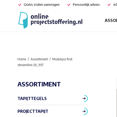
Gratis stalen aanvragen
Persoonlijk advies
40
ASSO
Home
Assortiment
Modulyss first
streamline 26_957
ASSORTIMENT
TAPIJTTEGELS
PROJECTTAPIJT