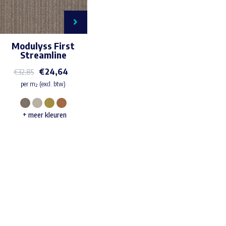
Modulyss First
Streamline
€
24,64
€
32,85
per m² (excl. btw)
Dit
+ meer kleuren
product
heeft
meerdere
variaties.
Deze
Waar ben je naar op zoek?
optie
kan