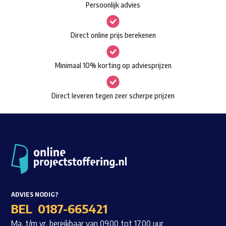
Persoonlijk advies
kan
Waar ben je naar op zoek?
gekozen
Direct online prijs berekenen
worden
op
Minimaal 10% korting op adviesprijzen
de
productpagina
Direct leveren tegen zeer scherpe prijzen
ADVIES NODIG?
BEL
0187-665421
Ma. t/m vr. bereikbaar van 09.00 tot 17.00 uur