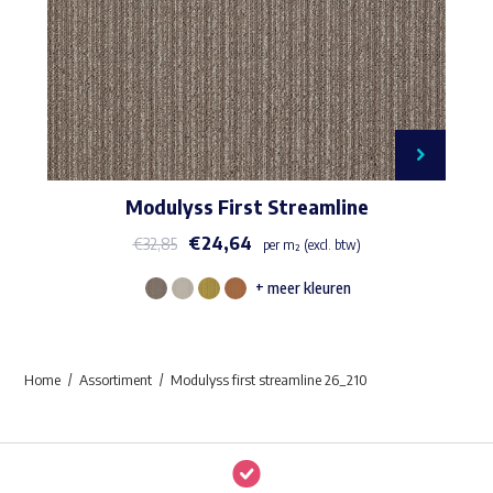
Modulyss First Streamline
€
24,64
€
32,85
per m² (excl. btw)
+ meer kleuren
Dit
product
heeft
Home
Assortiment
Modulyss first streamline 26_210
meerdere
variaties.
Deze
optie