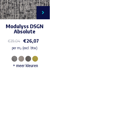
Modulyss DSGN
Absolute
€
26,07
€
39,04
per m² (excl. btw)
Dit
+ meer kleuren
product
heeft
meerdere
variaties.
Deze
Waar ben je naar op zoek?
optie
kan