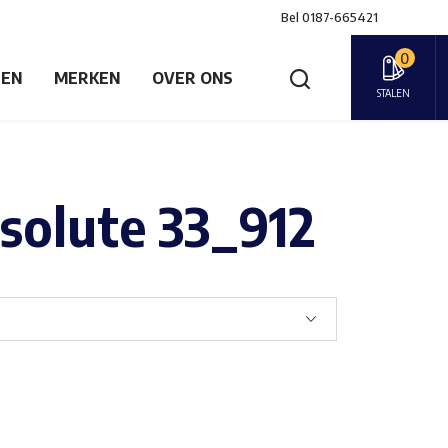
Bel
0187-665421
0
GEN
MERKEN
OVER ONS
STALEN
olute 33_912