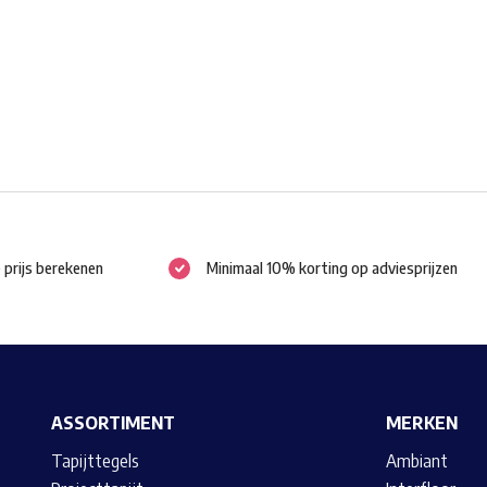
gekozen
worden
op
de
productpagina
e prijs berekenen
Minimaal 10% korting op adviesprijzen
ASSORTIMENT
MERKEN
Tapijttegels
Ambiant