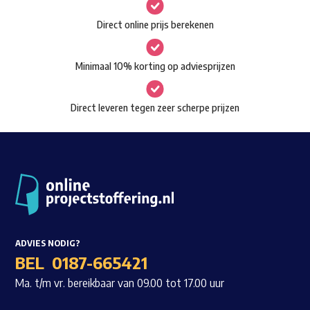
gekozen
Waar ben je naar op zoek?
Direct online prijs berekenen
worden
op
Minimaal 10% korting op adviesprijzen
de
productpagina
Direct leveren tegen zeer scherpe prijzen
ADVIES NODIG?
BEL
0187-665421
Ma. t/m vr. bereikbaar van 09.00 tot 17.00 uur