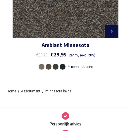
Ambiant Minnesota
€
29,95
€
39,25
per m² (excl. btw)
+ meer kleuren
Dit
product
heeft
Home
Assortiment
minnesota beige
meerdere
variaties.
Deze
optie
Persoonlijk advies
kan